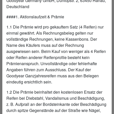
Goodyear Germany GmbH, Dunlopstr. 2, 63450 Hanau,
Deutschland
####1. Aktionslaufzeit & Prämie
1.1 Die Prämie wird pro gekauftem Satz (4 Reifen) nur
einmal gewährt. Als Rechnungsbeleg gelten nur
PROFITIEREN SIE VOM
vollständige Rechnungen, keine Kassenbons. Der
Name des Käufers muss auf der Rechnung
RUNDUMSCHUTZ
ausgewiesen sein. Beim Kauf von weniger als 4 Reifen
MIT DER VECTOR PROTECTOR
oder Reifen anderer Reifenprofile besteht kein
Prämienanspruch. Unvollständige oder fehlerhafte
CARD
Angaben führen zum Ausschluss. Der Kauf der
Goodyear Ganzjahresreifen muss aus den Belegen
eindeutig ersichtlich sein.
1 Jahr Rundumschutz
1.2 Die Prämie beinhaltet den kostenlosen Ersatz der
Reifen bei Diebstahl, Vandalismus und Beschädigung,
Zur Rundumschutz-Verlängerung
z. B. Aufprall an der Bordsteinkante oder Beschädigung
durch spitze Gegenstände auf der Straße wie Nägel,