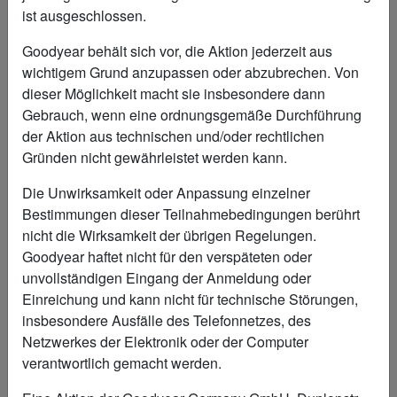
ist ausgeschlossen.
Goodyear behält sich vor, die Aktion jederzeit aus
wichtigem Grund anzupassen oder abzubrechen. Von
dieser Möglichkeit macht sie insbesondere dann
Gebrauch, wenn eine ordnungsgemäße Durchführung
der Aktion aus technischen und/oder rechtlichen
Leaflet
|
©
OpenStreetMap
contributors
Gründen nicht gewährleistet werden kann.
Ich habe meinen Händler nicht gefunden
Die Unwirksamkeit oder Anpassung einzelner
Bestimmungen dieser Teilnahmebedingungen berührt
nicht die Wirksamkeit der übrigen Regelungen.
Goodyear haftet nicht für den verspäteten oder
WÄHLEN SIE IHREN
unvollständigen Eingang der Anmeldung oder
REIFEN AUS:
Einreichung und kann nicht für technische Störungen,
insbesondere Ausfälle des Telefonnetzes, des
Netzwerkes der Elektronik oder der Computer
Profil
verantwortlich gemacht werden.
-- Bitte wählen --