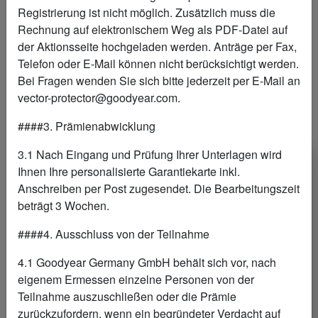
Registrierung ist nicht möglich. Zusätzlich muss die
Rechnung auf elektronischem Weg als PDF-Datei auf
der Aktionsseite hochgeladen werden. Anträge per Fax,
Telefon oder E-Mail können nicht berücksichtigt werden.
Bei Fragen wenden Sie sich bitte jederzeit per E-Mail an
vector-protector@goodyear.com.
####3. Prämienabwicklung
3.1 Nach Eingang und Prüfung Ihrer Unterlagen wird
Ihnen Ihre personalisierte Garantiekarte inkl.
Anschreiben per Post zugesendet. Die Bearbeitungszeit
beträgt 3 Wochen.
2.
RECHNUNGSBELEG ODER
####4. Ausschluss von der Teilnahme
FORMULAR HOCHLADEN
4.1 Goodyear Germany GmbH behält sich vor, nach
UND REGISTRIEREN
eigenem Ermessen einzelne Personen von der
Teilnahme auszuschließen oder die Prämie
Formular bei Reifenkauf durch
zurückzufordern, wenn ein begründeter Verdacht auf