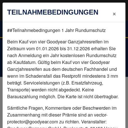
vector-protector@goodyear.com
×
TEILNAHMEBEDINGUNGEN
+49 (0) 6181-68 2000
(Mo-Fr 09:00 - 17:00 Uhr)
##Teilnahmebedingungen 1 Jahr Rundumschutz
Beim Kauf von vier Goodyear Ganzjahresreifen im
Zeitraum vom 01.01.2026 bis 31.12.2026 erhalten Sie
nach Anmeldung ein Jahr kostenlosen Rundumschutz
ab Kaufdatum. Gültig beim Kauf von vier Goodyear
Ganzjahresreifen aus dem deutschen Fachhandel und
wenn im Schadensfall das Restprofil mindestens 3 mm
beträgt. Serviceleistungen (z.B. Ersatzfahrzeug,
Transporte) werden nicht abgedeckt. Keine
Barauszahlung möglich. Die Karte ist nicht übertragbar.
Sämtliche Fragen, Kommentare oder Beschwerden im
Zusammenhang mit dieser Prämie sind an vector-
protector@goodyear.com zu richten. Veranstalter: