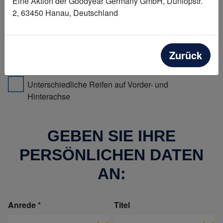
Eine Aktion der Goodyear Germany GmbH, Dunlopstr.
2, 63450 Hanau, Deutschland
Größe
-- Bitte zunächst ein Profil wählen --
Zurück
Unterschiedliche Reifen auf Vorder- und
Hinterachse
GEBEN SIE IHRE
PERSÖNLICHEN DATEN
AN:
Anrede
Titel