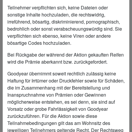
Teilnehmer verpflichten sich, keine Dateien oder
sonstige Inhalte hochzuladen, die rechtswidrig,
irreführend, bösartig, diskriminierend, pornographisch,
WO HABEN SIE DIE
bedrohlich oder sonst verabscheuungswürdig sind. Sie
REIFEN GEKAUFT?
verpflichten sich ebenso, keine Viren oder andere
bösartige Codes hochzuladen.
Wählen Sie Ihren Händler aus *
Bei Rückgabe der während der Aktion gekauften Reifen
wird die Prämie aberkannt bzw. zurückgefordert.
Geben Sie Ihre Adresse oder die Ihres Händlers ein
Goodyear übernimmt soweit rechtlich zulässig keine
Haftung für Irrtümer oder Druckfehler sowie für Schäden,
+
die im Zusammenhang mit der Bereitstellung und
−
Inanspruchnahme von Prämien oder Gewinnen
möglicherweise entstehen, es sei denn, sie sind auf
Vorsatz oder grobe Fahrlässigkeit von Goodyear
zurückzuführen. Für die Aktion sowie diese
Teilnahmebedingungen gilt das am Wohnsitz des
jeweiligen Teilnehmers geltende Recht. Der Rechtsweg