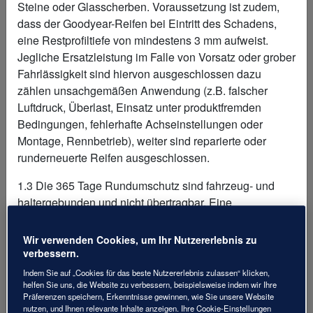
Steine oder Glasscherben. Voraussetzung ist zudem,
dass der Goodyear-Reifen bei Eintritt des Schadens,
eine Restprofiltiefe von mindestens 3 mm aufweist.
JETZT 4 GOODYEAR
Jegliche Ersatzleistung im Falle von Vorsatz oder grober
Fahrlässigkeit sind hiervon ausgeschlossen dazu
GANZJAHRESREIFEN
zählen unsachgemäßen Anwendung (z.B. falscher
Luftdruck, Überlast, Einsatz unter produktfremden
KAUFEN
Bedingungen, fehlerhafte Achseinstellungen oder
Montage, Rennbetrieb), weiter sind reparierte oder
UND
runderneuerte Reifen ausgeschlossen.
RUNDUMSCHUTZ
1.3 Die 365 Tage Rundumschutz sind fahrzeug- und
haltergebunden und nicht übertragbar. Eine
SICHERN
Barauszahlung ist nicht möglich. Der Rundumschutz
umfasst ebenfalls das Wuchten, Aufziehen, Montage der
Wir verwenden Cookies, um Ihr Nutzererlebnis zu
SO EINFACH GEHT'S
Ersatzreifen sowie Entsorgung der Altreifen. Weitere
verbessern.
Servicedienstleistungen des Händlers (z.B. Kosten für
Indem Sie auf „Cookies für das beste Nutzererlebnis zulassen“ klicken,
Ersatzfahrzeug, Fahrzeugtransporte) werden nicht
helfen Sie uns, die Website zu verbessern, beispielsweise indem wir Ihre
Präferenzen speichern, Erkenntnisse gewinnen, wie Sie unsere Website
abgedeckt. Bei Vandalismus oder Diebstahl-Schäden
nutzen, und Ihnen relevante Inhalte anzeigen. Ihre Cookie-Einstellungen