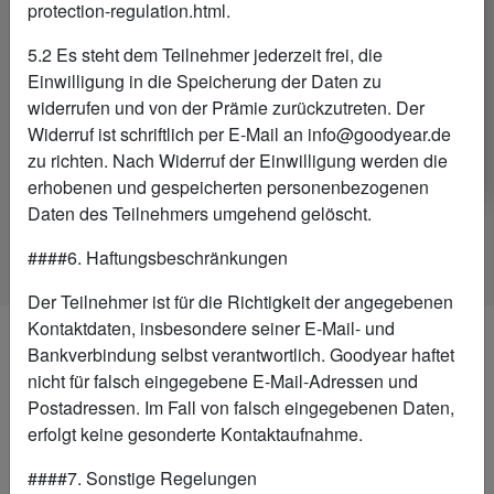
protection-regulation.html.
MIT DER VECTOR
5.2 Es steht dem Teilnehmer jederzeit frei, die
PROTECTOR CARD SICHERN
Einwilligung in die Speicherung der Daten zu
Verlängerung auf zwei Jahre
widerrufen und von der Prämie zurückzutreten. Der
Versicherungsschutz möglich!
Widerruf ist schriftlich per E-Mail an info@goodyear.de
zu richten. Nach Widerruf der Einwilligung werden die
erhobenen und gespeicherten personenbezogenen
Daten des Teilnehmers umgehend gelöscht.
####6. Haftungsbeschränkungen
Der Teilnehmer ist für die Richtigkeit der angegebenen
Kontaktdaten, insbesondere seiner E-Mail- und
Bankverbindung selbst verantwortlich. Goodyear haftet
nicht für falsch eingegebene E-Mail-Adressen und
Postadressen. Im Fall von falsch eingegebenen Daten,
HIER
erfolgt keine gesonderte Kontaktaufnahme.
REGISTRIEREN!
####7. Sonstige Regelungen