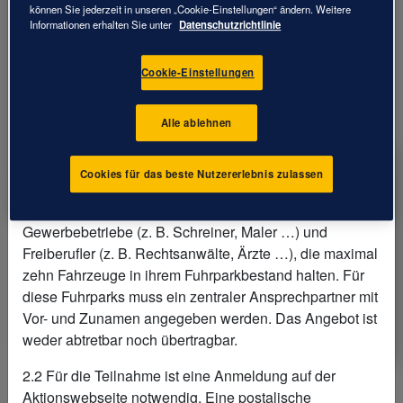
ist ein Polizeibericht vorzulegen.
können Sie jederzeit in unseren „Cookie-Einstellungen“ ändern. Weitere
Informationen erhalten Sie unter
Datenschutzrichtlinie
####2. Teilnahmeberechtigung
Cookie-Einstellungen
2.1 Teilnahmeberechtig sind nur Personen, die einen
ständigen Wohnsitz zum Zeitpunkt des Kaufs und des
Schadenfalls in Deutschland haben und die zum
Alle ablehnen
Zeitpunkt des Kaufs das 18. Lebensjahr vollendet
haben. Diese Aktion ist nicht mit anderen Aktionen
Cookies für das beste Nutzererlebnis zulassen
kombinierbar. Gewerbetreibende sind von der Aktion
ausgeschlossen. Akzeptiert werden kleinere
Gewerbebetriebe (z. B. Schreiner, Maler …) und
Freiberufler (z. B. Rechtsanwälte, Ärzte …), die maximal
1.
VIER GOODYEAR
zehn Fahrzeuge in ihrem Fuhrparkbestand halten. Für
GANZJAHRESREIFEN
diese Fuhrparks muss ein zentraler Ansprechpartner mit
KAUFEN
Vor- und Zunamen angegeben werden. Das Angebot ist
weder abtretbar noch übertragbar.
2.2 Für die Teilnahme ist eine Anmeldung auf der
Aktionswebseite notwendig. Eine postalische